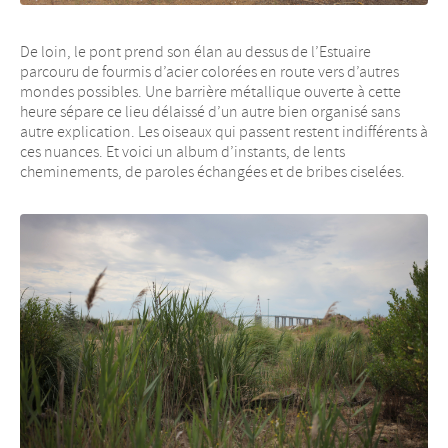
De loin, le pont prend son élan au dessus de l’Estuaire
parcouru de fourmis d’acier colorées en route vers d’autres
mondes possibles. Une barrière métallique ouverte à cette
heure sépare ce lieu délaissé d’un autre bien organisé sans
autre explication. Les oiseaux qui passent restent indifférents à
ces nuances. Et voici un album d’instants, de lents
cheminements, de paroles échangées et de bribes ciselées.