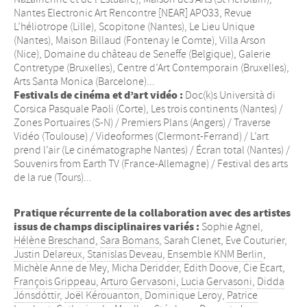
Nantes Electronic Art Rencontre [NEAR] APO33, Revue
L’héliotrope (Lille), Scopitone (Nantes), Le Lieu Unique
(Nantes), Maison Billaud (Fontenay le Comte), Villa Arson
(Nice), Domaine du château de Seneffe (Belgique), Galerie
Contretype (Bruxelles), Centre d’Art Contemporain (Bruxelles),
Arts Santa Monica (Barcelone)...
Festivals de cinéma et d’art vidéo :
Doc(k)s Università di
Corsica Pasquale Paoli (Corte), Les trois continents (Nantes) /
Zones Portuaires (S-N) / Premiers Plans (Angers) / Traverse
Vidéo (Toulouse) / Videoformes (Clermont-Ferrand) / L’art
prend l’air (Le cinématographe Nantes) / Écran total (Nantes) /
Souvenirs from Earth TV (France-Allemagne) / Festival des arts
de la rue (Tours)...
Pratique récurrente de la collaboration avec des artistes
issus de champs disciplinaires variés :
Sophie Agnel,
Hélène Breschand
,
Sara Bomans
, Sarah Clenet, Eve Couturier,
Justin Delareux
,
Stanislas Deveau
,
Ensemble KNM Berlin
,
Michèle Anne de Mey, Micha Deridder, Edith Doove, Cie Ecart,
François Grippeau
,
Arturo Gervasoni
,
Lucia Gervasoni
,
Didda
Jónsdóttir
,
Joël Kérouanton
, Dominique Leroy,
Patrice