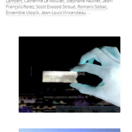
Lambert
, Catherine Le Moullec, Stéphane Pauvret, Jean-
François Rolez, Scott Elwood Stroud,
Romaric Sobac
,
Ensemble Utopik
,
Jean-Louis Vincendeau
....
USEFUL FICTIONS