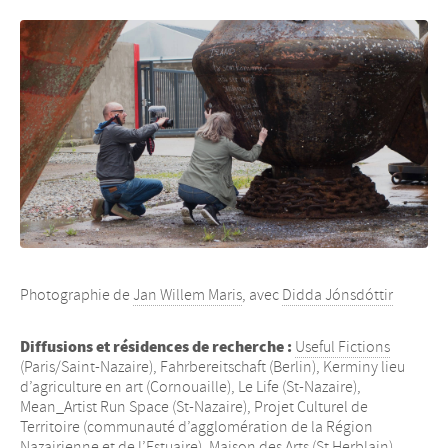
Photographie de
Jan Willem Maris
, avec
Didda Jónsdóttir
Diffusions et résidences de recherche :
Useful Fictions
(Paris/Saint-Nazaire), Fahrbereitschaft (Berlin), Kerminy lieu
d’agriculture en art (Cornouaille), Le Life (St-Nazaire),
Mean_Artist Run Space (St-Nazaire), Projet Culturel de
Territoire (communauté d’agglomération de la Région
Nazairienne et de l’Estuaire), Maison des Arts (St Herblain),