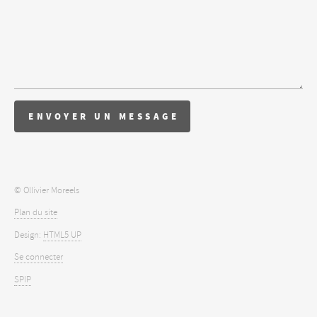
© Ollivier Moreels
Plan du site
Design:
HTML5 UP
Se connecter
SPIP