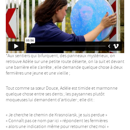
*Aux sentiers qui bifurquent, des panneaux mystérieux, on
retrouve Adèle sur une petite route déserte, on la suit et devant
une barrière elle s’arrête ; elle demande quelque chose à deux
fermières une jeune et une vieille ;
Tout comme sa sœur Douce, Adèle est timide et marmonne
quelque chose entre ses dents ; les paysannes plutôt
moqueuses lui demandent d’articuler ; elle dit :
« Je cherche le chemin de Krasnoïarsk, je suis perdue »
« Connaît pas ce nom par ici » répondent les fermières
« alors une indication même pour retourner chez moi »