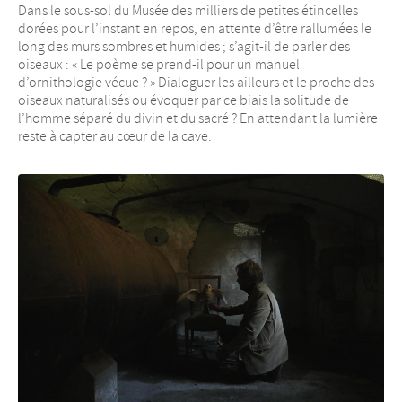
Dans le sous-sol du Musée des milliers de petites étincelles
dorées pour l’instant en repos, en attente d’être rallumées le
long des murs sombres et humides ; s’agit-il de parler des
oiseaux : « Le poème se prend-il pour un manuel
d’ornithologie vécue ? » Dialoguer les ailleurs et le proche des
oiseaux naturalisés ou évoquer par ce biais la solitude de
l’homme séparé du divin et du sacré ? En attendant la lumière
reste à capter au cœur de la cave.