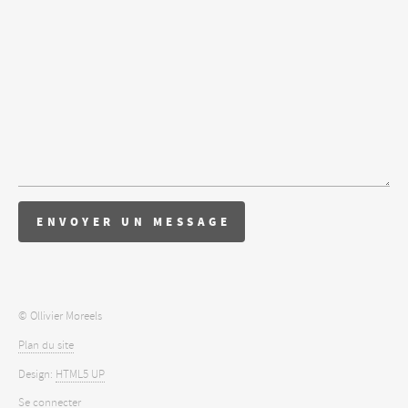
© Ollivier Moreels
Plan du site
Design:
HTML5 UP
Se connecter