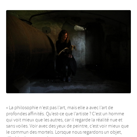
« La philosophie n’est pas l’art, mais elle a avec l’art de
profondes affinités. Qu’est-ce que l’artiste ? C’est un homme
qui voit mieux que les autres, car il regarde la réalité nue et
sans voiles. Voir avec des yeux de peintre, c’est voir mieux que
le commun des mortels. Lorsque nous regardons un objet,