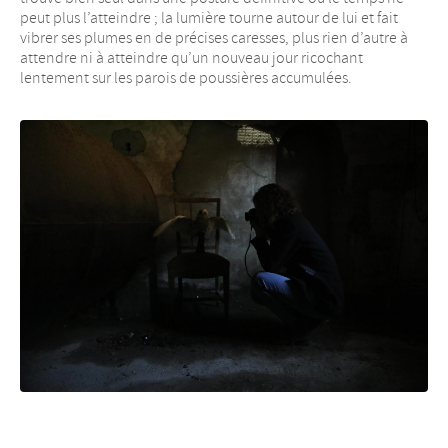
peut plus l’atteindre ; la lumière tourne autour de lui et fait
vibrer ses plumes en de précises caresses, plus rien d’autre à
attendre ni à atteindre qu’un nouveau jour ricochant
lentement sur les parois de poussières accumulées.